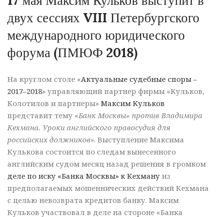
17 мая Максим Кульков выступит в
двух сессиях VIII Петербургского
международного юридического
форума (ПМЮФ 2018)
На круглом столе «
Актуальные судебные споры –
2017–2018
» управляющий партнер фирмы «Кульков,
Колотилов и партнеры»
Максим Кульков
представит тему «
Банк Москвы» против Владимира
Кехмана. Уроки английского правосудия для
российских должников
». Выступление Максима
Кулькова состоится по следам вынесенного
английским судом месяц назад решения в громком
деле по иску «Банка Москвы» к Кехману
из
предполагаемых мошеннических действий Кехмана
с целью невозврата кредитов банку. Максим
Кульков участвовал в деле на стороне «Банка